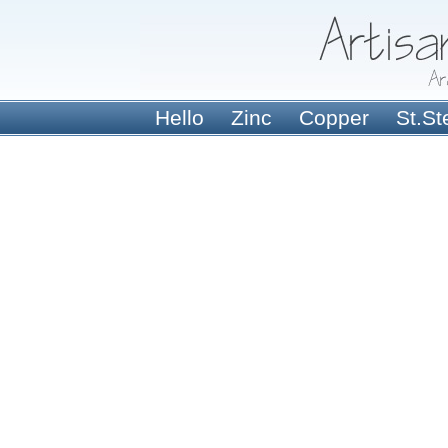
Hello
Zinc
Copper
St.St